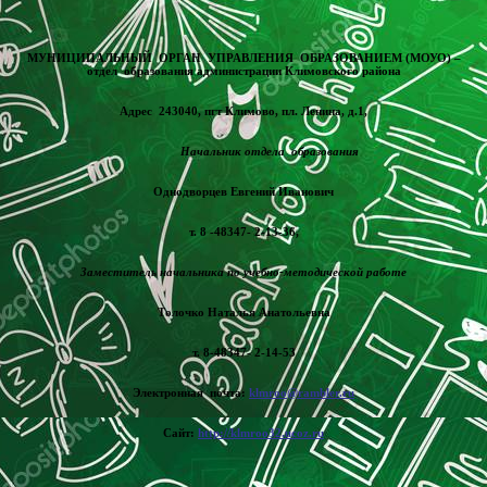
МУНИЦИПАЛЬНЫЙ ОРГАН УПРАВЛЕНИЯ ОБРАЗОВАНИЕМ (МОУО)
–
отдел образования администрации Климовского района
Адрес 243040, пгт Климово, пл. Ленина, д.1,
Начальник отдела образования
Однодворцев Евгений Иванович
т. 8 -48347- 2-13-36,
Заместитель начальника по учебно-методической работе
Толочко Наталья Анатольевна
т. 8-48347- 2-14-53
Электронная почта:
klmroo@rambler.ru
Сайт:
http://klmroo32.ucoz.ru